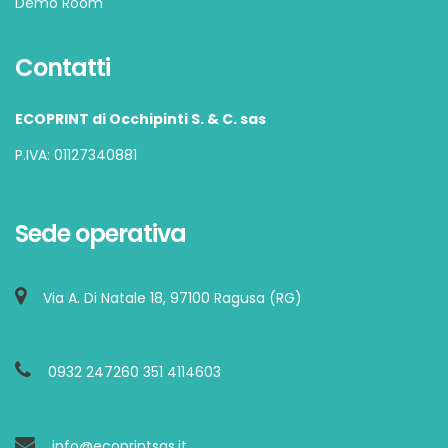
Demo Room
Contatti
ECOPRINT di Occhipinti S. & C. sas
P.IVA: 01127340881
Sede operativa
Via A. Di Natale 18, 97100 Ragusa (RG)
0932 247260 351 4114603
info@ecoprintsas.it