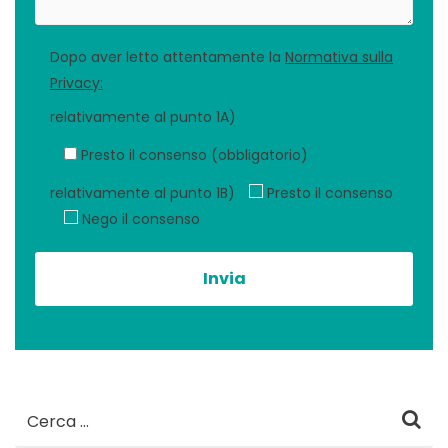
Dopo aver letto attentamente la
Normativa sulla
Privacy:
relativamente al punto 1A)
Presto il consenso (obbligatorio)
relativamente al punto 1B)
Presto il consenso
Nego il consenso
Ricerca
per: