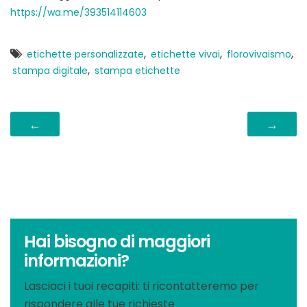
https://wa.me/393514114603
,
,
,
etichette personalizzate
etichette vivai
florovivaismo
,
stampa digitale
stampa etichette
←
→
Hai bisogno di maggiori
informazioni?
Lasciaci i tuoi recapiti: ti ricontatteremo per
rispondere alle tue richieste