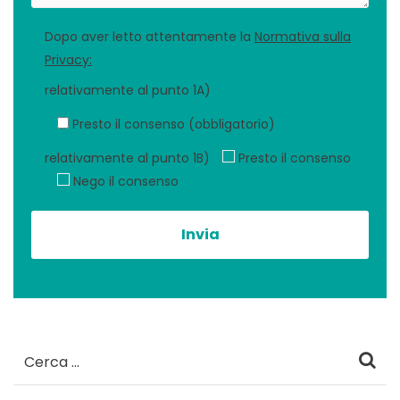
Dopo aver letto attentamente la
Normativa sulla
Privacy:
relativamente al punto 1A)
Presto il consenso (obbligatorio)
relativamente al punto 1B)
Presto il consenso
Nego il consenso
Ricerca
per: